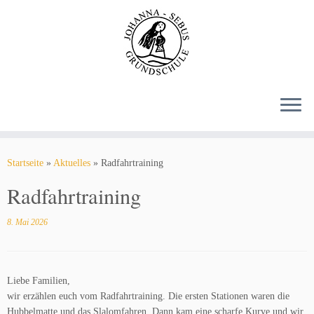
Zum
Inhalt
springen
Startseite
»
Aktuelles
»
Radfahrtraining
Radfahrtraining
8. Mai 2026
Liebe Familien,
wir erzählen euch vom Radfahrtraining. Die ersten Stationen waren die
Hubbelmatte und das Slalomfahren. Dann kam eine scharfe Kurve und wir