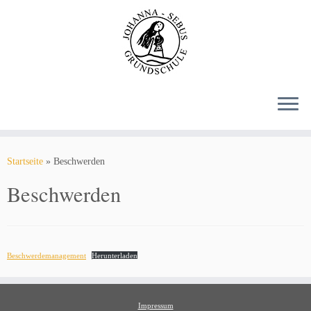
Zum
Inhalt
springen
Startseite
»
Beschwerden
Beschwerden
Beschwerdemanagement
Herunterladen
Impressum