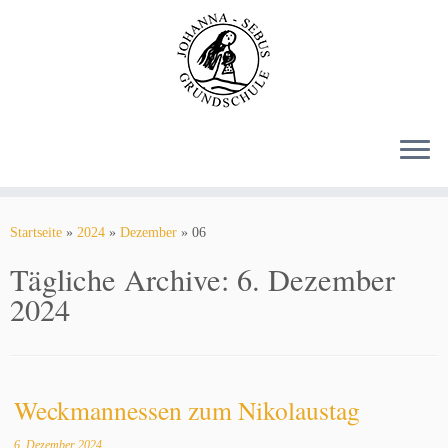
Zum
Inhalt
springen
Startseite
»
2024
»
Dezember
»
06
Tägliche Archive:
6. Dezember
2024
Weckmannessen zum Nikolaustag
6. Dezember 2024