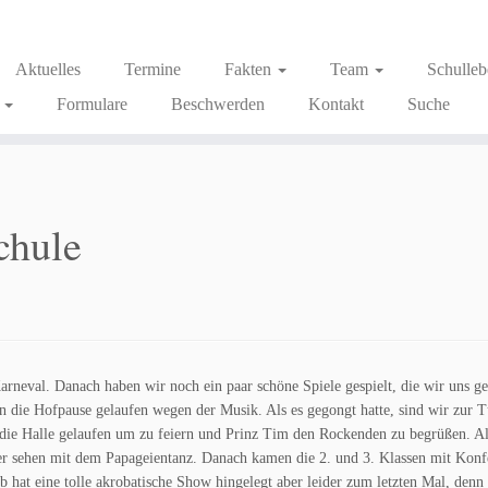
Aktuelles
Termine
Fakten
Team
Schulle
g
Formulare
Beschwerden
Kontakt
Suche
Schule
rneval. Danach haben wir noch ein paar schöne Spiele gespielt, die wir uns g
n die Hofpause gelaufen wegen der Musik. Als es gegongt hatte, sind wir zur T
n die Halle gelaufen um zu feiern und Prinz Tim den Rockenden zu begrüßen. 
er sehen mit dem Papageientanz. Danach kamen die 2. und 3. Klassen mit Konf
hat eine tolle akrobatische Show hingelegt aber leider zum letzten Mal, denn 