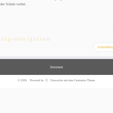
n der Schule vorbei.
tragsnavigation
Ackerüber
Impressum
·
© 2026
·
Powered by
·
Entworfen mit dem
Customizr-Theme
·