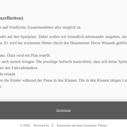
zelheiten)
s und friedliches Zusammenleben aller möglich ist.
oder auf den Spielplatz. Dabei wollen wir freundlich miteinander umgehen, ni
den. Er wird bei trockenem Wetter durch den Hausmeister Herrn Winands geöffne
us. Dazu wird ein Plan erstellt.
s auch zurück bringen. Die jeweilige Aufsicht kontrolliert, dass sich keine Spi
bei den Fahrradständern.
ht erlaubt.
en die Kinder während der Pause in den Klassen. Die in den Klassen tätigen Le
h.
Impressum
·
© 2026
·
Powered by
·
Entworfen mit dem
Customizr-Theme
·