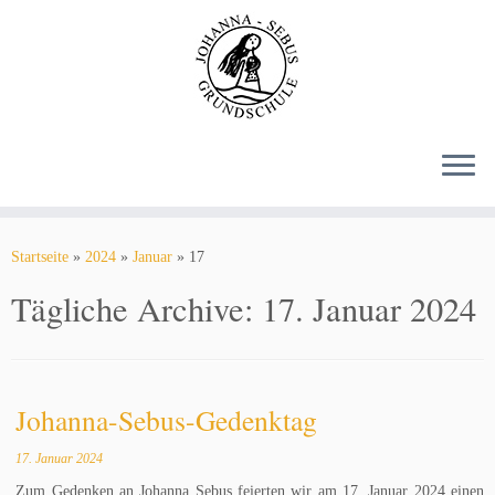
Zum
Inhalt
springen
Startseite
»
2024
»
Januar
»
17
Tägliche Archive:
17. Januar 2024
Johanna-Sebus-Gedenktag
17. Januar 2024
Zum Gedenken an Johanna Sebus feierten wir am 17. Januar 2024 einen